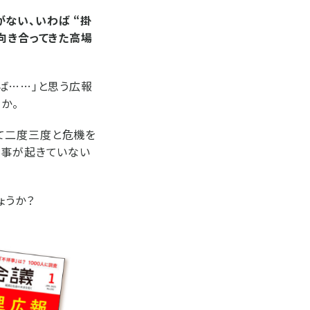
ない、いわば “掛
向き合ってきた高場
ば……」と思う広報
か。
て二度三度と危機を
有事が起きていない
ょうか？