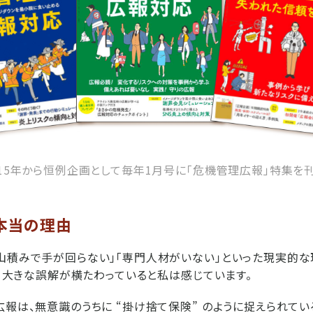
015年から恒例企画として毎年1月号に「危機管理広報」特集を
本当の理由
山積みで手が回らない」「専門人材がいない」といった現実的な
には、大きな誤解が横たわっていると私は感じています。
広報は、無意識のうちに “掛け捨て保険” のように捉えられている