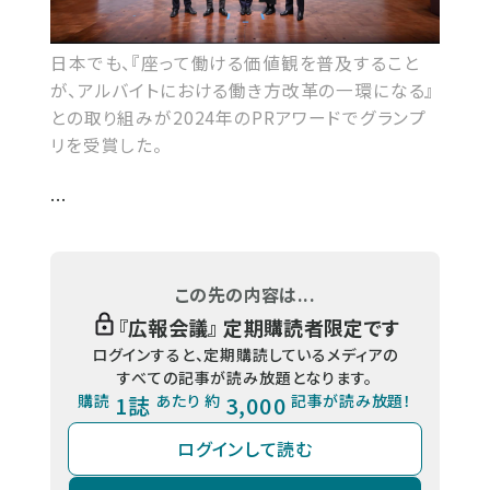
日本でも、『座って働ける価値観を普及すること
が、アルバイトにおける働き方改革の一環になる』
との取り組みが2024年のPRアワードでグランプ
リを受賞した。
...
この先の内容は...
『
広報会議
』 定期購読者限定です
ログインすると、定期購読しているメディアの
すべての記事が読み放題となります。
購読
1誌
あたり 約
3,000
記事が読み放題！
ログインして読む