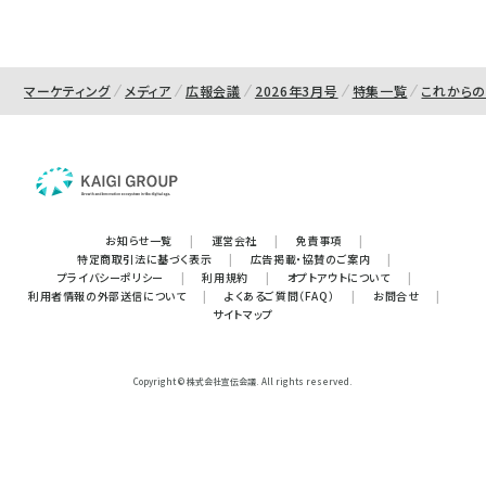
マーケティング
メディア
広報会議
2026年3月号
特集一覧
これからの
お知らせ一覧
|
運営会社
|
免責事項
|
特定商取引法に基づく表示
|
広告掲載・協賛のご案内
|
プライバシーポリシー
|
利用規約
|
オプトアウトについて
|
利用者情報の外部送信について
|
よくあるご質問（FAQ）
|
お問合せ
|
サイトマップ
Copyright © 株式会社宣伝会議. All rights reserved.