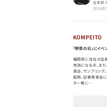
谷本幹人
2016年
KOMPEITO
「野菜の日」にイベ
福岡県に当社の生産
地消になる点、また
表会、サンプリング
起用、記者発表会に
ター等に…