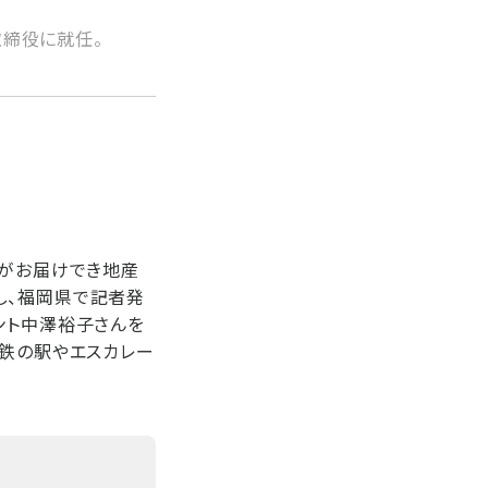
業、取締役に就任。
品がお届けでき地産
し、福岡県で記者発
ント中澤裕子さんを
下鉄の駅やエスカレー