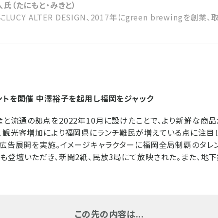
氏（たにもと・みきと）
にLUCY ALTER DESIGN、2017年にgreen brewingを創
ントを開催 中澤裕子を起用し福岡をジャック
と流通の拠点を2022年10月に設けたことで、より新鮮な商
、観光客増加により福岡県にランチ難民が増えている点に注目
、広告展開を実施。イメージキャラクターに福岡全局制覇のタレ
も登壇いただき、新聞2紙、民放3局にて放映された。また、地
この先の内容は...