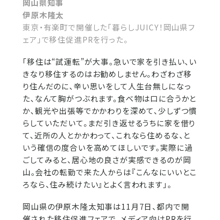
岡山県知事
伊原木隆太
東京・有楽町で開催した「暮らしJUICY！岡山県フ
ェア」で移住促進PRを行った。
「移住は“試運転”が大事。急いで家を引き払い、い
きなり移住するのはお勧めしません。わざわざ移
り住んだのに、辛い思いをして人生台無しになっ
た、なんて胸がつぶれます。食べ物は口に合うかと
か、観光や出張等でかかわりを深めて、少しずつ慣
らしていただいて。まだ引き返せるうちに家を借り
て、近所の人とかかわって、これなら住めるな、と
いう確信の度合いを高めてほしいです。実際に過
ごしてみると、居心地の良さが実感できるのが岡
山。会社の転勤で来た人からは『こんなにいいとこ
ろなら、住み続けたい』とよく言われます」。
岡山県の伊原木隆太知事は11月7日、都内で開
催された移住促進フェアで、メディア向けPRを行