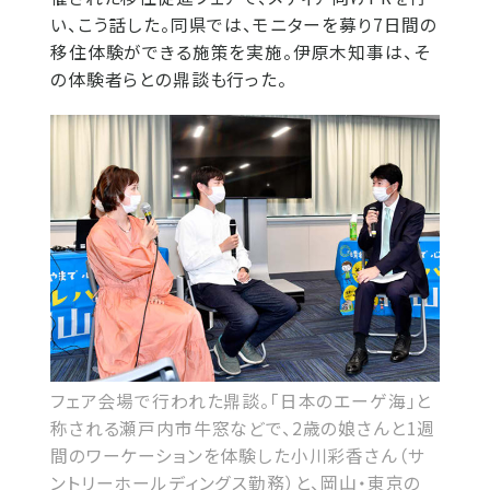
い、こう話した。同県では、モニターを募り7日間の
移住体験ができる施策を実施。伊原木知事は、そ
の体験者らとの鼎談も行った。
フェア会場で行われた鼎談。「日本のエーゲ海」と
称される瀬戸内市牛窓などで、2歳の娘さんと1週
間のワーケーションを体験した小川彩香さん（サ
ントリーホールディングス勤務）と、岡山・東京の