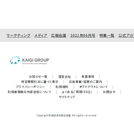
マーケティング
メディア
広報会議
2021年06月号
特集一覧
公式アカ
お知らせ一覧
|
運営会社
|
免責事項
|
特定商取引法に基づく表示
|
広告掲載・協賛のご案内
|
プライバシーポリシー
|
利用規約
|
オプトアウトについて
|
利用者情報の外部送信について
|
よくあるご質問（FAQ）
|
お問合せ
|
サイトマップ
Copyright © 株式会社宣伝会議. All rights reserved.