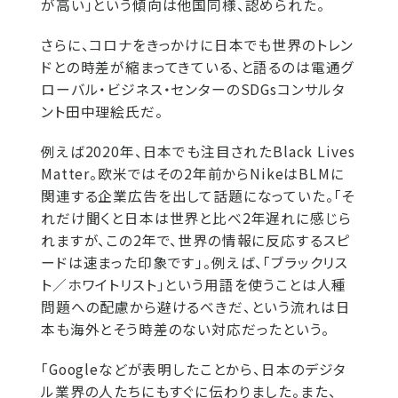
が高い」という傾向は他国同様、認められた。
さらに、コロナをきっかけに日本でも世界のトレン
ドとの時差が縮まってきている、と語るのは電通グ
ローバル・ビジネス・センターのSDGsコンサルタ
ント田中理絵氏だ。
例えば2020年、日本でも注目されたBlack Lives
Matter。欧米ではその2年前からNikeはBLMに
関連する企業広告を出して話題になっていた。「そ
れだけ聞くと日本は世界と比べ2年遅れに感じら
れますが、この2年で、世界の情報に反応するスピ
ードは速まった印象です」。例えば、「ブラックリス
ト／ホワイトリスト」という用語を使うことは人種
問題への配慮から避けるべきだ、という流れは日
本も海外とそう時差のない対応だったという。
「Googleなどが表明したことから、日本のデジタ
ル業界の人たちにもすぐに伝わりました。また、