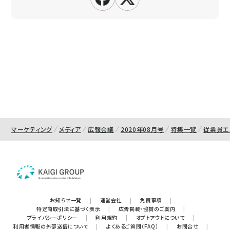
マーケティング
メディア
広報会議
2020年08月号
特集一覧
従業員エ
お知らせ一覧
|
運営会社
|
免責事項
|
特定商取引法に基づく表示
|
広告掲載・協賛のご案内
|
プライバシーポリシー
|
利用規約
|
オプトアウトについて
|
利用者情報の外部送信について
|
よくあるご質問（FAQ）
|
お問合せ
|