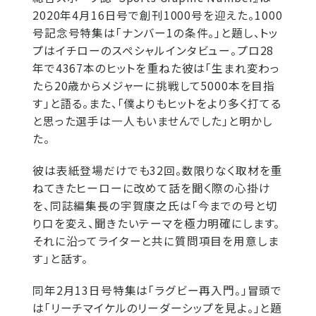
2020年4月16日号で創刊1000号を迎えた。1000
号記念号特集は「ナンバー1の条件。」と題し、トッ
プはイチローのスペシャルインタビュー。プロ28
年で4367本のヒットを重ねた彼は「生まれ変わっ
たら20歳からメジャーに挑戦して5000本を目指
す」と語る。また、「僕よりもヒットをより多く打てる
と思った選手は一人もいませんでした」と明かし
た。
彼は表紙登場だけでも32回。数限りなく取材を重
ねてきたヒーローに改めて話を聞く際の心掛け
を、同誌編集長の宇賀康之氏は「今までの号と切
り口を変え、聞きたいテーマを極力明確にします。
それに沿ってライターと共に質問項目を用意しま
す」と話す。
同年2月13日号特集は「ラグビー再入門。」冒頭で
は「リーチマイケルのリーダーシップを見よ。」と題