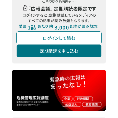
この先の内容は...
『
広報会議
』 定期購読者限定です
ログインすると、定期購読しているメディアの
すべての記事が読み放題となります。
購読
1誌
あたり 約
3,000
記事が読み放題！
ログインして読む
定期購読を申し込む