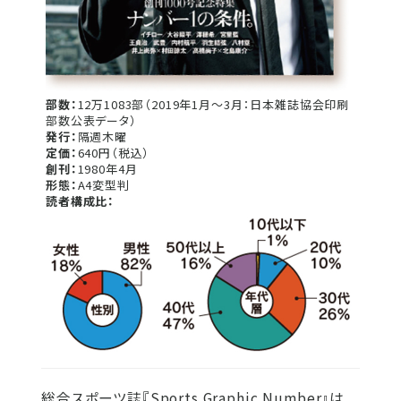
部数：
12万1083部（2019年1月～3月：日本雑誌協会印刷
部数公表データ）
発行：
隔週木曜
定価：
640円（税込）
創刊：
1980年4月
形態：
A4変型判
読者構成比：
総合スポーツ誌『Sports Graphic Number』は