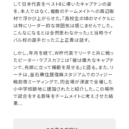
して日本代表をベスト8に導いたキャプテンの姿
を、本人ではなく、複数のチームメイトへの周辺取
材で浮かび上がらせた。「高校生の頃のマイケルに
は特にリーダー的な雰囲気は感じませんでした。
こんなになるとは全然思わなかった」と当時ライ
バル校の選手だった三上正貴は話す。
しかし、年月を経て、W杯代表でリーチと共に戦っ
たピーター・ラブスカフニは「彼は偉大なキャプテ
ンで、先頭に立って模範を見せる」と語る。また、リ
ーチは、釡石鵜住居復興スタジアムでのフィジー
戦前夜ミーティングで、同会場が津波で全壊した
小中学校跡地に建設されたと紹介した。この場所
で試合をする意味をチームメイトに考えさせた結
果...