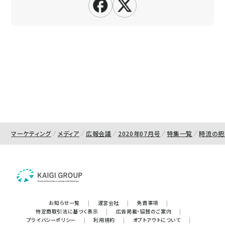
マーケティング
メディア
広報会議
2020年07月号
特集一覧
時流の把
お知らせ一覧
|
運営会社
|
免責事項
|
特定商取引法に基づく表示
|
広告掲載・協賛のご案内
|
プライバシーポリシー
|
利用規約
|
オプトアウトについて
|