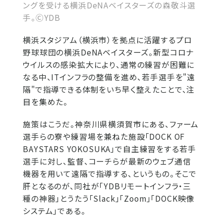
ングを受ける横浜DeNAベイスターズの森敬斗選
手。ⒸYDB
横浜スタジアム（横浜市）を拠点に活躍するプロ
野球球団の横浜DeNAベイスターズ。新型コロナ
ウイルスの感染拡大により、通常の練習が困難に
なる中、ITインフラの整備を進め、若手選手を"遠
隔"で指導できる体制をいち早く整えたことで、注
目を集めた。
施策はこうだ。神奈川県横須賀市にある、ファーム
選手らの寮や練習場を兼ねた施設「DOCK OF
BAYSTARS YOKOSUKA」で自主練習をする若手
選手に対し、監督、コーチらが最新のウェブ通信
機器を用いて遠隔で指導する、というもの。そこで
肝となるのが、同社が「YDBリモートインフラ・三
種の神器」とうたう「Slack」「Zoom」「DOCK映像
システム」である。