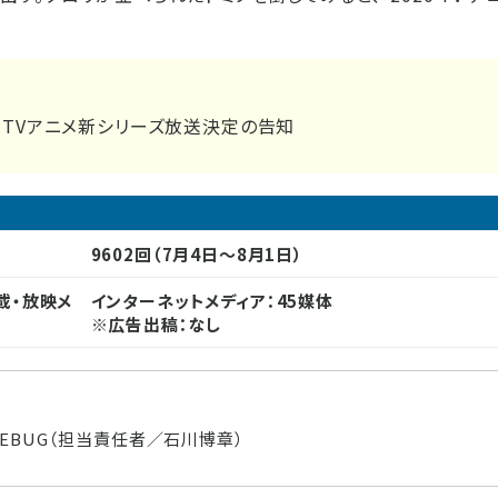
るTVアニメ新シリーズ放送決定の告知
9602回（7月4日～8月1日）
載・放映メ
インターネットメディア：45媒体
※広告出稿：なし
REBUG（担当責任者／石川博章）