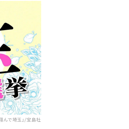
 翔んで埼玉』/宝島社