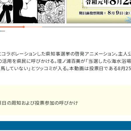
とコラボレーションした県知事選挙の啓発アニメーション。主人
活用を県民に呼びかける。壇ノ浦百美が「当選したら海水浴場
出馬していない」とツッコミが入る。本動画は投票日である8月2
票日の周知および投票参加の呼びかけ