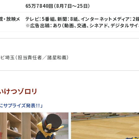
65万7840回（8月7日～25日）
載・放映メ
テレビ：5番組、新聞：8紙、インターネットメディア：2
※広告出稿：あり（動画、交通、シネアド、デジタルサイ
ビ埼玉（担当責任者／諸星和義）
いけつゾロリ
にサプライズ発表！！」