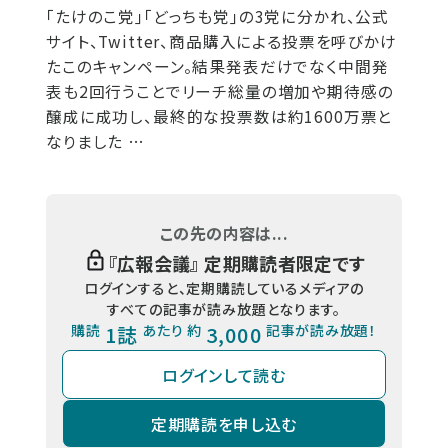
｢たけのこ党｣｢どっちも党｣の3党に分かれ、公式
サイト、Twitter、商品購入による投票を呼びかけ
たこのキャンペーン。結果発表だけでなく中間発
表も2回行うことでリーチ総量の増加や期待感の
醸成に成功し、最終的な投票数は約1600万票と
なりました …
この先の内容は...
『
広報会議
』 定期購読者限定です
ログインすると、定期購読しているメディアの
すべての記事が読み放題となります。
購読
1誌
あたり 約
3,000
記事が読み放題！
ログインして読む
定期購読を申し込む