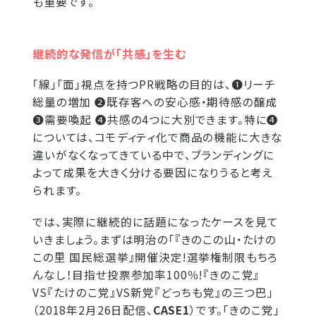
も重要です。
継続的な発信が「共感」を生む
「線」「面」視点を持つPR戦略の目的は、❶リーチ
総量の増加 ❷既存客への安心感・期待感の醸成
❸需要喚起 ❹共感の4つに大別できます。特に❹
については、コモディティ化で商品の機能に大きな
違いがなくなってきている中で、ブランディングに
よって成果を大きく分ける要因になりうると考え
られます。
では、実際に継続的に話題になったケースを見て
いきましょう。まずは明治の「『きのこの山・たけの
この里 国民総選挙』開催決定!選挙権制限もちろ
んなし！目指せ投票参加率100％!『きのこ党』
VS『たけのこ党』VS新党『どっちも党』の三つ巴」
（2018年2月26日配信、
CASE1
）です。｢きのこ党」