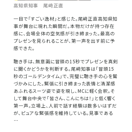
高知県知事 尾﨑正直
一目で「すごい逸材」と感じた。尾﨑正直高知県知
事が舞台に現れた瞬間だ。本物だけが持つ存在
感に、会場全体の空気感が引き締まった。最高の
プレゼンを見られることが、第一声を出す前に予
感できた。
聴き手は、無意識に冒頭の15秒でプレゼンを真剣
に聞くかどうかを判断する。尾﨑知事は「冒頭15
秒のゴールデンタイム」で、完璧に聴き手の心を鷲
づかみにした。緊張に引き締まった表情と清潔感
あふれるスーツ姿で姿を現し、MCに軽く会釈。そ
して舞台中央で「皆さん、こんにちは！」と低く響く
第一声。立場上、人前で話す経験は数多いはずだ
が、ピュアな緊張感を維持している。見事である
…