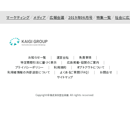
マーケティング
メディア
広報会議
2019年06月号
特集一覧
社会に広
お知らせ一覧
|
運営会社
|
免責事項
|
特定商取引法に基づく表示
|
広告掲載・協賛のご案内
|
プライバシーポリシー
|
利用規約
|
オプトアウトについて
|
利用者情報の外部送信について
|
よくあるご質問（FAQ）
|
お問合せ
|
サイトマップ
Copyright © 株式会社宣伝会議. All rights reserved.