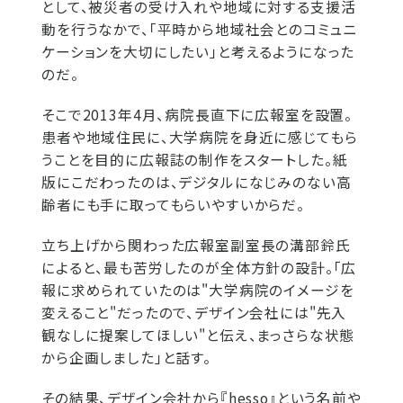
として、被災者の受け入れや地域に対する支援活
動を行うなかで、「平時から地域社会とのコミュニ
ケーションを大切にしたい」と考えるようになった
のだ。
そこで2013年4月、病院長直下に広報室を設置。
患者や地域住民に、大学病院を身近に感じてもら
うことを目的に広報誌の制作をスタートした。紙
版にこだわったのは、デジタルになじみのない高
齢者にも手に取ってもらいやすいからだ。
立ち上げから関わった広報室副室長の溝部鈴氏
によると、最も苦労したのが全体方針の設計。「広
報に求められていたのは"大学病院のイメージを
変えること"だったので、デザイン会社には"先入
観なしに提案してほしい"と伝え、まっさらな状態
から企画しました」と話す。
その結果、デザイン会社から『hesso』という名前や