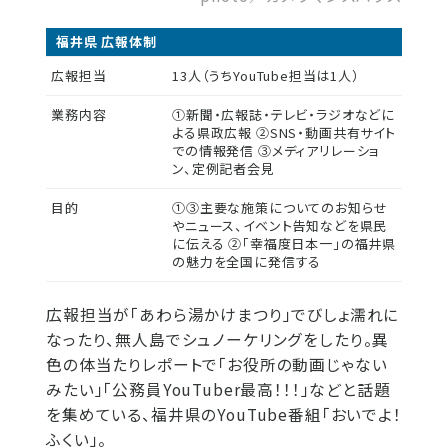
福井県 広報体制
広報担当
13人（うちYouTube担当は1人）
業務内容
①新聞・広報誌・テレビ・ラジオなどに
よる県政広報 ②SNS・動画共有サイト
での情報発信 ③メディアリレーショ
ン、定例記者会見
目的
①③主要な施策についてのお知らせ
やニュース、イベント告知などを県民
に伝える ②「幸福度日本一」の福井県
の魅力を全国に発信する
広報担当が「あわら湯かけまつり」でびしょ濡れに
なったり、無人島でシュノーケリングをしたり。異
色の体当たりレポートで「お役所の動画じゃない
みたい」「公務員YouTuber最高！！！」などと話題
を集めている、福井県のYouTube番組「おいでよ！
ふくい」。