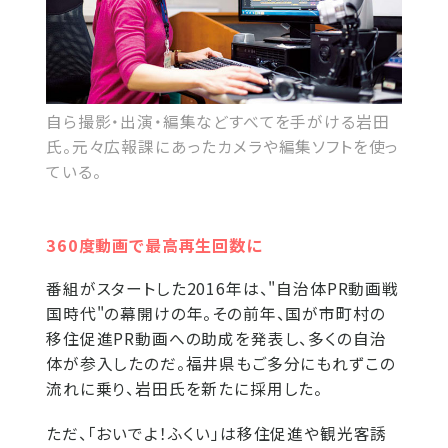
自ら撮影・出演・編集などすべてを手がける岩田
氏。元々広報課にあったカメラや編集ソフトを使っ
ている。
360度動画で最高再生回数に
番組がスタートした2016年は、"自治体PR動画戦
国時代"の幕開けの年。その前年、国が市町村の
移住促進PR動画への助成を発表し、多くの自治
体が参入したのだ。福井県もご多分にもれずこの
流れに乗り、岩田氏を新たに採用した。
ただ、「おいでよ！ふくい」は移住促進や観光客誘