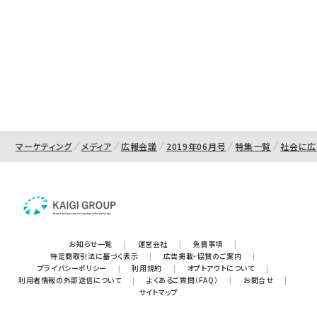
マーケティング
メディア
広報会議
2019年06月号
特集一覧
社会に広
お知らせ一覧
|
運営会社
|
免責事項
|
特定商取引法に基づく表示
|
広告掲載・協賛のご案内
|
プライバシーポリシー
|
利用規約
|
オプトアウトについて
|
利用者情報の外部送信について
|
よくあるご質問（FAQ）
|
お問合せ
|
サイトマップ