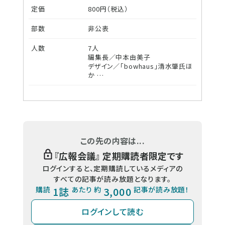
定価
800円（税込）
部数
非公表
人数
7人
編集長／中本由美子
デザイン／「bowhaus」清水肇氏ほ
か …
この先の内容は...
『
広報会議
』 定期購読者限定です
ログインすると、定期購読しているメディアの
すべての記事が読み放題となります。
購読
1誌
あたり 約
3,000
記事が読み放題！
ログインして読む