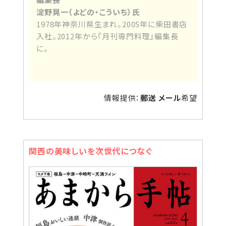
淀野晃一（よどの・こういち）氏
1978年神奈川県生まれ。2005年に柴田書店
入社。2012年から『月刊専門料理』編集長
に。
情報提供：
郵送 メール
希望
関西の美味しいを次世代につなぐ