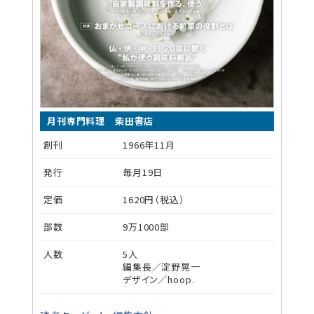
月刊専門料理 柴田書店
創刊
1966年11月
発行
毎月19日
定価
1620円（税込）
部数
9万1000部
人数
5人
編集長／淀野晃一
デザイン／hoop.