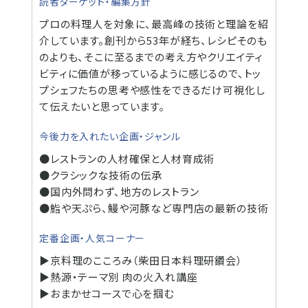
読者ターゲット・編集方針
プロの料理人を対象に、最高峰の技術と理論を紹
介しています。創刊から53年が経ち、レシピそのも
のよりも、そこに至るまでの考え方やクリエイティ
ビティに価値が移っているように感じるので、トッ
プシェフたちの思考や感性をできるだけ可視化し
て伝えたいと思っています。
今後力を入れたい企画・ジャンル
●レストランの人材確保と人材育成術
●クラシックな技術の伝承
●国内外問わず、地方のレストラン
●鮨や天ぷら、鰻や河豚など専門店の最新の技術
定番企画・人気コーナー
▶京料理のこころみ（柴田日本料理研鑽会）
▶熱源・テーマ別 肉の火入れ講座
▶おまかせコースで心を掴む