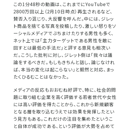
この1分48秒の動画は、これまでにYouTubeで
2800万回以上（2月10日時点）再生されるなど、
賛否入り混じり、大反響を呼んだ。中には、ジレッ
ト商品を捨てる写真を投稿したり、激しい怒りをソ
ーシャルメディアでぶちまけたりする男性も多く、
ネット上では「主力ターゲットである男性を敵に
回すとは最低の手法だ」と評する意見も相次い
だ。こうした批判に対し、ジレット側は「我々は議
論をするべきだ。もしもきちんと話し、論じなけれ
ば、本当の変化は起こらない」と毅然と対応、まっ
たくひるむことはなかった。
メディアの反応もおおむね好評で、特に、社会的問
題に取り組む企業を高く評価する若者世代や女性
には高い評価を得たことから、これから新規顧客
となる層を取り込むうえでは効果を発揮したとい
う見方もある。これだけの注目を集めたというこ
と自体が成功である、という評価が大勢を占めて