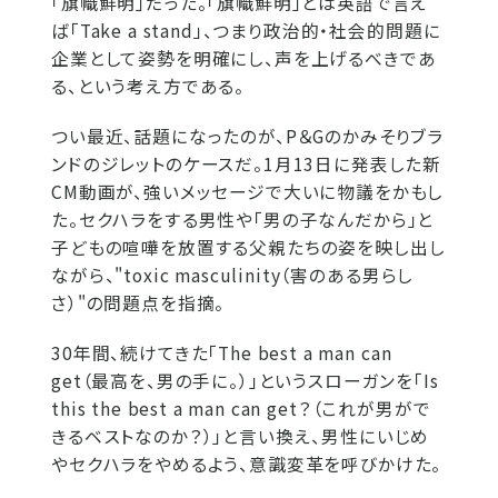
「旗幟鮮明」だった。「旗幟鮮明」とは英語で言え
ば「Take a stand」、つまり政治的・社会的問題に
企業として姿勢を明確にし、声を上げるべきであ
る、という考え方である。
つい最近、話題になったのが、P＆Gのかみそりブラ
ンドのジレットのケースだ。1月13日に発表した新
CM動画が、強いメッセージで大いに物議をかもし
た。セクハラをする男性や「男の子なんだから」と
子どもの喧嘩を放置する父親たちの姿を映し出し
ながら、"toxic masculinity（害のある男らし
さ）"の問題点を指摘。
30年間、続けてきた「The best a man can
get（最高を、男の手に。）」というスローガンを「Is
this the best a man can get？（これが男がで
きるベストなのか？）」と言い換え、男性にいじめ
やセクハラをやめるよう、意識変革を呼びかけた。