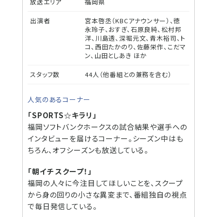
放送エリア
福岡県
出演者
宮本啓丞（KBCアナウンサー）、徳
永玲子、おすぎ、石原良純、松村邦
洋、川島透、深堀元文、青木裕司、ト
コ、西田たかのり、佐藤栄作、こだマ
ン、山田としあき ほか
スタッフ数
44人（他番組との兼務を含む）
人気のあるコーナー
「SPORTS☆キラリ」
福岡ソフトバンクホークスの試合結果や選手への
インタビューを届けるコーナー。シーズン中はも
ちろん、オフシーズンも放送している。
「朝イチ スクープ！」
福岡の人々に今注目してほしいことを、スクープ
から身の回りの小さな異変まで、番組独自の視点
で毎日発信している。