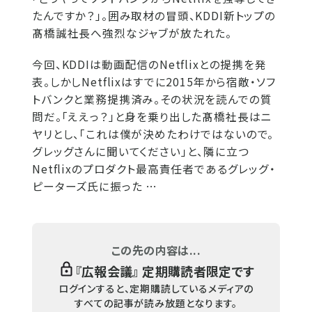
たんですか？」。囲み取材の冒頭、KDDI新トップの
髙橋誠社長へ強烈なジャブが放たれた。
今回、KDDIは動画配信のNetflixとの提携を発
表。しかしNetflixはすでに2015年から宿敵・ソフ
トバンクと業務提携済み。その状況を読んでの質
問だ。「ええっ？」と身を乗り出した髙橋社長はニ
ヤリとし、「これは僕が決めたわけではないので。
グレッグさんに聞いてください」と、隣に立つ
Netflixのプロダクト最高責任者であるグレッグ・
ピーターズ氏に振った …
この先の内容は...
『
広報会議
』 定期購読者限定です
ログインすると、定期購読しているメディアの
すべての記事が読み放題となります。