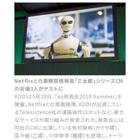
Netflixとの業務提携発表「三太郎」シリーズCM
の女優3人がゲストに
KDDIは5月29日、「au発表会2018 Summer」を
開催。Netflixとの業務提携、KDDIが出資してい
るTelexistence社の遠隔操作ロボットなど、新た
なサービスや取り組みが発表された。発表会には
同社のCMに出演している有村架純（かぐや姫）、
菜々緒（乙姫）、川栄李奈（織姫）も登壇し、トーク