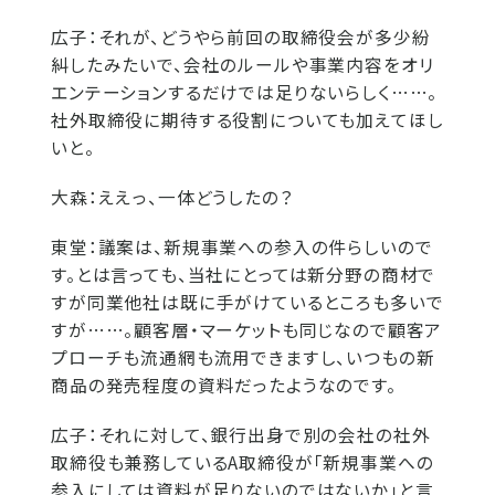
広子：
それが、どうやら前回の取締役会が多少紛
糾したみたいで、会社のルールや事業内容をオリ
エンテーションするだけでは足りないらしく……。
社外取締役に期待する役割についても加えてほし
いと。
大森：
ええっ、一体どうしたの？
東堂：
議案は、新規事業への参入の件らしいので
す。とは言っても、当社にとっては新分野の商材で
すが同業他社は既に手がけているところも多いで
すが……。顧客層・マーケットも同じなので顧客ア
プローチも流通網も流用できますし、いつもの新
商品の発売程度の資料だったようなのです。
広子：
それに対して、銀行出身で別の会社の社外
取締役も兼務しているA取締役が「新規事業への
参入にしては資料が足りないのではないか」と言