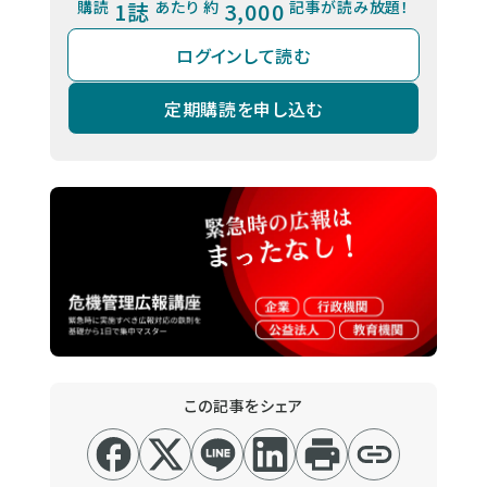
購読
1誌
あたり 約
3,000
記事が読み放題！
ログインして読む
定期購読を申し込む
この記事をシェア