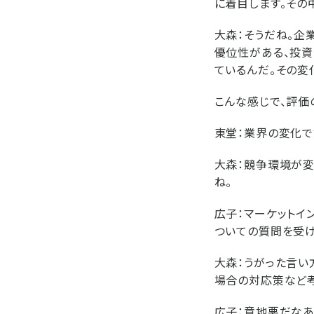
に着目します。その
大森：
そうだね。企
優位性がある、投資
ているんだ。その変
こんな感じで、評価
東堂：
業界の変化で
大森：
競争環境が変
ね。
広子：
マーケットイ
ついての質問を受け
大森：
うがった言い
場合の対応策など考
広子：
意地悪だなあ