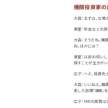
機関投資家の
大森：
まずは、立場
東堂：
年金などの資
大森：
そうだね。機
ね。ほかには？
東堂：
以前お伺いし
探すことが生きがい
広子：
へえ、投資先
大森：
いいねえ。機
束した目標「
IRR
」
広子：
IRRの実現