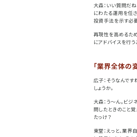
大森：
いい質問だね
にわたる運用を任
投資手法を示す必
再現性を高めるた
にアドバイスを行う
「業界全体の
広子：
そうなんです
しょうか。
大森：
う〜ん。ビジ
問したときのこと覚
たっけ？
東堂：
えっと、業界