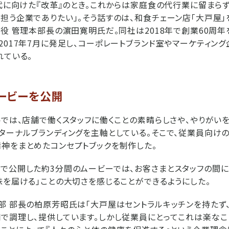
時代に向けた『改革』のとき。これからは家庭食の代行業に留まらず
担う企業でありたい」。そう話すのは、和食チェーン店「大戸屋
締役 管理本部長の濵田寛明氏だ。同社は2018年で創業60周年
2017年7月に発足し、コーポレートブランド室やマーケティン
れている。
ービーを公開
トでは、店舗で働くスタッフに働くことの素晴らしさや、やりがい
ターナルブランディングを主軸としている。そこで、従業員向け
神をまとめたコンセプトブックを制作した。
で公開した約3分間のムービーでは、お客さまとスタッフの間
味を届ける」ことの大切さを感じることができるようにした。
部 部長の柏原芳昭氏は「大戸屋はセントラルキッチンを持たず
で調理し、提供しています。しかし従業員にとってこれは楽なこ