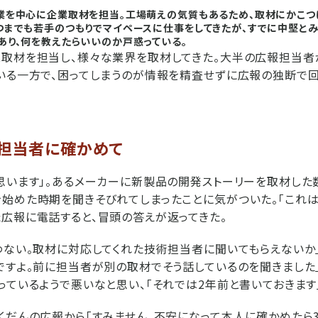
業を中心に企業取材を担当。工場萌えの気質もあるため、取材にかこつ
つまでも若手のつもりでマイペースに仕事をしてきたが、すでに中堅と
あり、何を教えたらいいのか戸惑っている。
業取材を担当し、様々な業界を取材してきた。大半の広報担当者
いる一方で、困ってしまうのが情報を精査せずに広報の独断で回
担当者に確かめて
思います」。あるメーカーに新製品の開発ストーリーを取材した
始めた時期を聞きそびれてしまったことに気がついた。「これは
広報に電話すると、冒頭の答えが返ってきた。
わない。取材に対応してくれた技術担当者に聞いてもらえないか」
ですよ。前に担当者が別の取材でそう話しているのを聞きました
っているようで悪いなと思い、「それでは2年前と書いておきます
くだんの広報から「すみません。不安になって本人に確かめたら