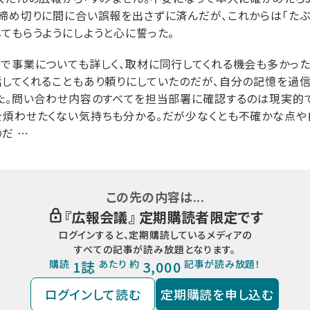
締め切りに間に合い誤報を出さずに済んだが、これからは「たぶ
てもらうようにしようと心に誓った。
で事業についても詳しく、取材に同行してくれる機会も多かっ
してくれることもあり頼りにしていたのだが、自分の記憶を過
た。問い合わせ内容のすべてを担当部署に確認するのは現実的
を煩わせたくない気持ちも分かる。だが少なくとも不確かな点や
だ …
この先の内容は...
『
広報会議
』 定期購読者限定です
ログインすると、定期購読しているメディアの
すべての記事が読み放題となります。
購読
1誌
あたり 約
3,000
記事が読み放題！
ログインして読む
定期購読を申し込む