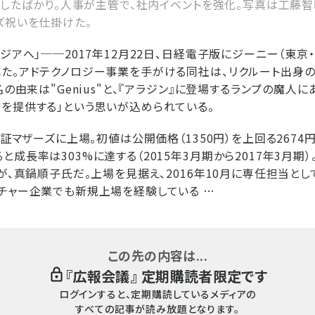
上場したばかり。人事が主管で、社内イベントを強化。写真は工藤智
ズ祝いを仕掛けた。
ジアへ」──2017年12月22日、日経電子版にジーニー（東京
た。アドテクノロジー事業を手がける同社は、リクルート出身
名の由来は"Genius"と、『アラジン』に登場するランプの魔人に
を提供する」という思いが込められている。
東証マザーズに上場。初値は公開価格（1350円）を上回る2674
成長率は303%に達する（2015年3月期から2017年3月期
が、真鍋順子氏だ。上場を見据え、2016年10月に専任担当とし
チャー企業でも新規上場を経験している …
この先の内容は...
『
広報会議
』 定期購読者限定です
ログインすると、定期購読しているメディアの
すべての記事が読み放題となります。