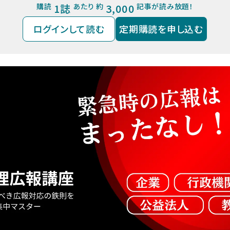
購読
1誌
あたり 約
3,000
記事が読み放題！
ログインして読む
定期購読を申し込む