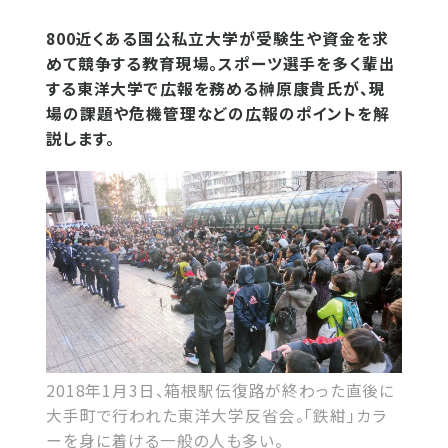
800近くある国公私立大学が受験生や資金を求
めて競争する教育現場。スポーツ選手を多く輩出
する東洋大学で広報を務める榊原康貴氏が、現
場の課題や危機管理などの広報のポイントを解
説します。
2018年1月3日、箱根駅伝復路が終わった直後に
大手町で行われた東洋大学反省会。「鉄紺」カラ
ーを身に着ける一般の人も多い。