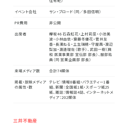
住有紀）
イベント会社
サン・ブロード（同／多田信明）
PR費用
非公開
出席者
欅坂46 石森虹花・上村莉菜・小池美
波・小林由依・齋藤冬優花・菅井友
香・長濱ねる・土生瑞穂・守屋茜・渡辺
梨加・渡邉理佐（歌手）、武田一樹（興
和 医薬事業部 宣伝部 部長）、服部祐
典（同 営業企画部 部長）
来場メディア数
合計74媒体
掲載・放映メディア
テレビ：情報8番組・バラエティー1番
の属性・数
組、新聞：全国紙1紙・スポーツ紙25
紙、雑誌：情報誌4誌、インターネットメ
ディア：202媒体
三井不動産