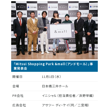
「Mitsui Shopping Park &mall（アンドモール）」事
業発表会
開催日
11月1日（水）
会場
日本橋三井ホール
PR会社
イニシャル（担当責任者／浜野早織）
広告会社
アサツー ディ・ケイ（同／二宮翔）