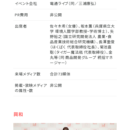
イベント会社
電通ライブ（同／三浦康弘）
PR費用
非公開
出席者
佐々木希（女優）、坂本薫（兵庫県立大
学 環境人間学部教授・学術博士）、矢
野裕之（国立研究開発法人 農業・食
品産業技術総合研究機構）、長澤重俊
（はくばく 代表取締役社長）、菊池嘉
聡（タイガー魔法瓶 代表取締役）、金
丸等（同 商品開発グループ 統括マネ
ージャー）
来場メディア数
合計73媒体
掲載・放映メディア
非公開
の属性・数
興和