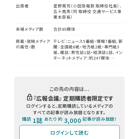
出席者
星野晃司（小田急電鉄 取締役社長）、
五十嵐秀（同 取締役 交通サービス事
業本部長）
来場メディア数
合計85媒体
掲載・放映メディア
テレビ：ニュース5番組・情報7番組、新
の属性・数
聞：全国紙6紙・地方紙2紙・専門紙3
紙、雑誌：男性誌1誌・経済誌1誌、イン
ターネットメディア：約247媒体 …
この先の内容は...
『
広報会議
』 定期購読者限定です
ログインすると、定期購読しているメディアの
すべての記事が読み放題となります。
購読
1誌
あたり 約
3,000
記事が読み放題！
ログインして読む