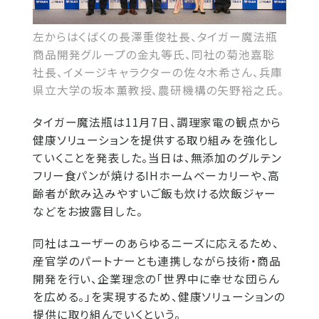
左からはくばくの長澤重俊社長、タイガー魔法瓶
商品開発グループの金丸等氏、同社の菊池嘉聡
社長、イメージキャラクターの佐々木希さん、兵庫
県立大学の坂本薫教授、農研機構の矢野裕之氏。
タイガー魔法瓶は11月7日、調理家電の観点から
健康ソリューションを提供する取り組みを強化し
ていくことを発表した。当日は、無添加のグルテン
フリー食パンが焼けるIHホームベーカリーや、高
齢者が飲み込みやすいご飯も炊ける炊飯ジャー
などをお披露目した。
同社はユーザーのあらゆるニーズに応えるため、
産官学のパートナーとも連携しながら技術・商品
開発を行い、企業理念の「世界中に幸せな団らん
を広める。」を実現するため、健康ソリューションの
提供に取り組んでいくという。