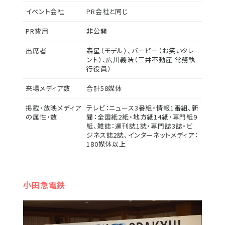
イベント会社
PR会社と同じ
PR費用
非公開
出席者
森星（モデル）、バービー（お笑いタレ
ント）、広川義浩（三井不動産 常務執
行役員）
来場メディア数
合計58媒体
掲載・放映メディア
テレビ：ニュース3番組・情報1番組、新
の属性・数
聞：全国紙2紙・地方紙14紙・専門紙9
紙、雑誌：週刊誌1誌・専門誌3誌・ビ
ジネス誌2誌、インターネットメディア：
180媒体以上
小田急電鉄