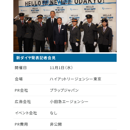
新ダイヤ発表記者会見
開催日
11月1日（水）
会場
ハイアットリージェンシー東京
PR会社
プラップジャパン
広告会社
小田急エージェンシー
イベント会社
なし
PR費用
非公開