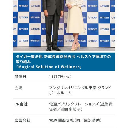
タイガー魔法瓶 新成長戦略発表会 ヘルスケア領域での
取り組み
「Magical Solution of Wellness」
開催日
11月7日（火）
会場
マンダリンオリエンタル東京 グランド
ボールルーム
PR会社
電通パブリックリレーションズ（担当責
任者／熊野多岐子）
広告会社
電通 関西支社（同／庄治恭助）