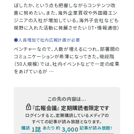
ぼしたか、という点も把握しながらコンテンツ改
善に努めたい。また、海外企業買収や外国籍エン
ジニアの入社が増加している。海外子会社なども
視野に入れた活動に発展させたい（IT・情報通信）
●人員増加で社内広報計画が必要
ベンチャーなので、人数が増えるにつれ、部署間の
コミュニケーションが希薄になってきた。現段階
（50人規模）では、社内イベントなどで一定の成果
をあげているが …
この先の内容は...
『
広報会議
』 定期購読者限定です
ログインすると、定期購読しているメディアの
すべての記事が読み放題となります。
購読
1誌
あたり 約
3,000
記事が読み放題！