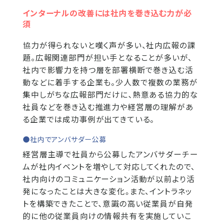
インターナルの改善には社内を巻き込む力が必
須
協力が得られないと嘆く声が多い、社内広報の課
題。広報関連部門が担い手となることが多いが、
社内で影響力を持つ層を部署横断で巻き込む活
動などに着手する企業も。少人数で複数の業務が
集中しがちな広報部門だけに、熱意ある協力的な
社員などを巻き込む推進力や経営層の理解があ
る企業では成功事例が出てきている。
●社内でアンバサダー公募
経営層主導で社員から公募したアンバサダーチー
ムが社内イベントを増やして対応してくれたので、
社内向けのコミュニケーション活動が以前より活
発になったことは大きな変化。また、イントラネッ
トを構築できたことで、意識の高い従業員が自発
的に他の従業員向けの情報共有を実施していこ