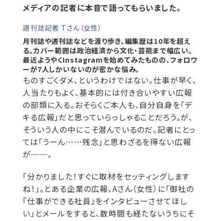
メディアの記者に本音で語ってもらいました。
週刊誌記者 Tさん（女性）
月刊誌や週刊誌などを渡り歩き、編集歴は10年を超え
る。カバー範囲は政治経済から文化・芸能まで幅広い。
最近ようやくInstagramを始めてみたものの、フォロワ
ーが7人しかいないのが密かな悩み。
ものすごくダメ、というわけではない。仕事が早く、
人当たりもよく、基本的には付き合いやすい広報
の部類に入る。おそらくご本人も、自分自身を「デ
キる広報」だと思っていらっしゃることだろう。が、
そういう人の中にこそ潜んでいるのだ。記者にとっ
ては「うーん……残念」と思わざるを得ない広報
が──。
「分かりました！すぐに取材をセッティングします
ね！」。とある企業の広報、Aさん（女性）に「御社の
『仕事ができる社員』をインタビューさせてほし
い」とメールをすると、数時間も経たないうちにそ