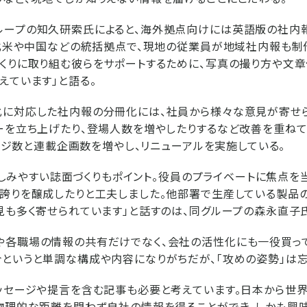
ループの知久研索氏によると、海外拠点向けには英語版の社内
は北米や中国などの統括拠点で、現地の従業員が地域社内報も制
くりに取り組む彼らをサポートするために、写真の撮り方や文章
えています」と語る。
化に対応した社内報の分冊化には、社員から様々な意見が寄せ
ーを立ち上げたり、登場人数を増やしたりするなど改善を重ねてき
のページ数と連載企画数を増やし、リニューアルを実施している。
』は親しみやすい誌面づくりもポイント。役員のプライベートに焦点を
誇りを醸成したりと工夫しました。他部署で生産している製品
見も多く寄せられています」と話すのは、同グループの森永直子
や各職場の情報の共有だけでなく、会社の活性化にも一役買って
というと単調な構成や内容になりがちだが、「攻めの姿勢」は忘
ッセージや提言を含む記事も必要と考えています。日本から世
物理的な距離を問わず自社の情報を得ることができ、しかも興