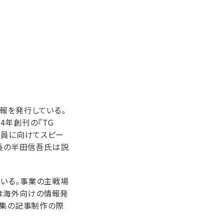
報を発行している。
14年創刊の『TG
業員に向けてスピー
室長の半田信吾氏は説
でいる。事業の主戦場
は海外向けの情報発
特集の記事制作の際