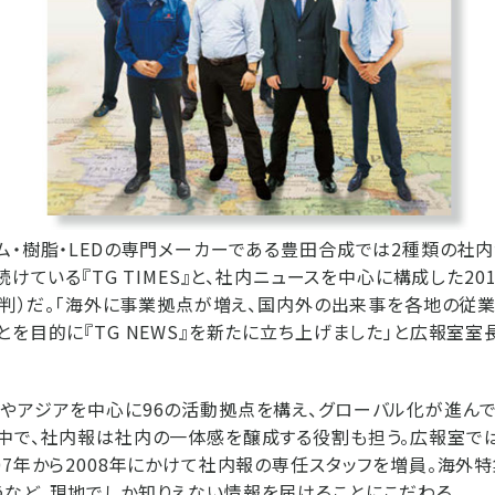
ム・樹脂・LEDの専門メーカーである豊田合成では2種類の社内
続けている『TG TIMES』と、社内ニュースを中心に構成した20
イド判）だ。「海外に事業拠点が増え、国内外の出来事を各地の従
とを目的に『TG NEWS』を新たに立ち上げました」と広報室
やアジアを中心に96の活動拠点を構え、グローバル化が進ん
る中で、社内報は社内の一体感を醸成する役割も担う。広報室で
07年から2008年にかけて社内報の専任スタッフを増員。海外
など、現地でしか知りえない情報を届けることにこだわる。