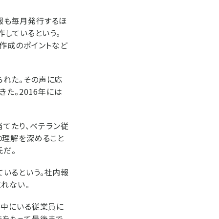
報も毎月発行するほ
作しているという。
作成のポイントなど
られた。その声に応
た。2016年には
当てたり、ベテラン従
の理解を深めること
氏だ。
いるという。社内報
れない。
界中にいる従業員に
味をもって最後まで