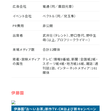
広告会社
電通（同／廣田元章）
イベント会社
ベクトル（同／兒玉隼）
PR費用
非公開
出席者
武井壮（タレント）、野口啓代、野中生
萌（以上、プロフリークライマー）
来場メディア数
合計32媒体
掲載・放映メディア
テレビ：情報8番組、新聞：全国紙2紙・
の属性
スポーツ紙4紙・地方紙16紙、雑誌：週
刊誌1誌、インターネットメディア：161
媒体
伊藤園
伊藤園「お～いお茶」新作TV-CMおよび新キャンペーン