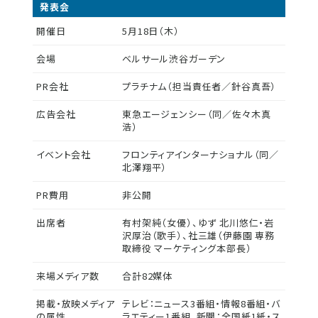
発表会
開催日
5月18日（木）
会場
ベルサール渋谷ガーデン
PR会社
プラチナム（担当責任者／針谷真吾）
広告会社
東急エージェンシー（同／佐々木真
浩）
イベント会社
フロンティアインターナショナル（同／
北澤翔平）
PR費用
非公開
出席者
有村架純（女優）、ゆず 北川悠仁・岩
沢厚治（歌手）、社三雄（伊藤園 専務
取締役 マーケティング本部長）
来場メディア数
合計82媒体
掲載・放映メディア
テレビ：ニュース3番組・情報8番組・バ
の属性
ラエティー1番組、新聞：全国紙1紙・ス