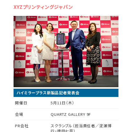
XYZプリンティングジャパン
ハイミラープラス新製品記者発表会
開催日
5月11日（木）
会場
QUARTZ GALLERY 9F
PR会社
スクランブル（担当責任者／淀瀬博
行・徳田七菜）