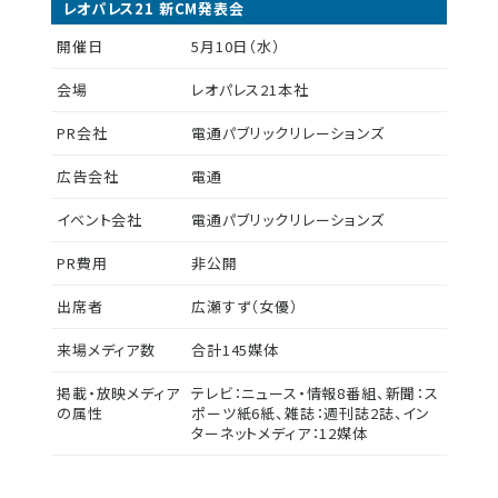
レオパレス21 新CM発表会
開催日
5月10日（水）
会場
レオパレス21本社
PR会社
電通パブリックリレーションズ
広告会社
電通
イベント会社
電通パブリックリレーションズ
PR費用
非公開
出席者
広瀬すず（女優）
来場メディア数
合計145媒体
掲載・放映メディア
テレビ：ニュース・情報8番組、新聞：ス
の属性
ポーツ紙6紙、雑誌：週刊誌2誌、イン
ターネットメディア：12媒体