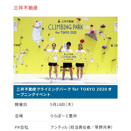
三井不動産
三井不動産クライミングパーク for TOKYO 2020 オ
ープニングイベント
開催日
5月18日（木）
会場
ららぽーと豊洲
PR会社
アンティル（担当責任者／草野光季）