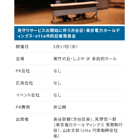
見守りサービスの開始に伴う渋谷区・東京電力ホールデ
ィングス・otta共同記者発表会
開催日
5月17日（水）
会場
美竹の丘・しぶや 2F 多目的ホール
PR会社
なし
広告会社
なし
イベント会社
なし
PR費用
非公開
出席者
長谷部健（渋谷区長）、見學信一郎
（東京電力ホールディングス 常務執行
役）、山本文和（otta 代表取締役社
長）