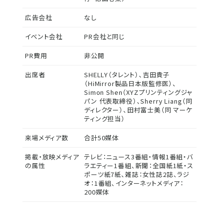
広告会社
なし
イベント会社
PR会社と同じ
PR費用
非公開
出席者
SHELLY（タレント）、吉田貴子
（HiMirror製品日本版監修医）、
Simon Shen（XYZプリンティングジャ
パン 代表取締役）、Sherry Liang（同
ディレクター）、田村富士美（同 マーケ
ティング担当）
来場メディア数
合計50媒体
掲載・放映メディア
テレビ：ニュース3番組・情報1番組・バ
の属性
ラエティー1番組、新聞：全国紙1紙・ス
ポーツ紙7紙、雑誌：女性誌2誌、ラジ
オ：1番組、インターネットメディア：
200媒体