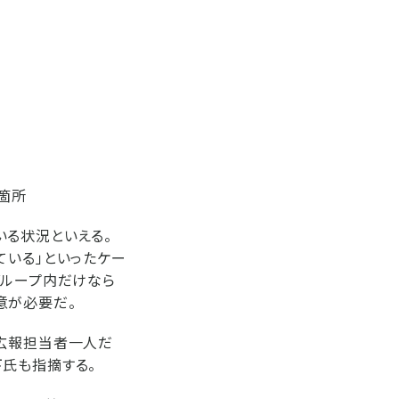
箇所
いる状況といえる。
ている」といったケー
グループ内だけなら
意が必要だ。
。広報担当者一人だ
氏も指摘する。