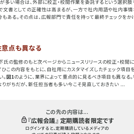
が多い場合は、外部に校正・校閲作業を委託するという選択肢
とで文書としての正確性は高まるが、一方で社内用語や社内事情
もある。その点は、広報部門で責任を持って最終チェックをか
注意点も異なる
下氏の監修のもと次ページからニュースリリースの校正・校閲に
ぜひこの内容をもとに、自社用にカスタマイズしたチェック項目
い。
図1
のように、業界によって重点的に見るべき項目も異なる
りがちだが、新任担当者も多い今こそ見直しておきたい ...
この先の内容は...
『
広報会議
』 定期購読者限定です
ログインすると、定期購読しているメディアの