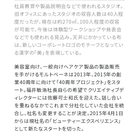
社員教育や製品説明会などで使われるスタジオ。
旧オフィスにあったスタジオの収容人数は40人程
度だったが、現在は約270㎡、100人程度の収容
が可能で、今後は体験型ワークショップや発表会
などでも使われる見込み。天井にかかっている布
は、新しいコーポレートロゴのモチーフとなってい
る漢字の「美」を表現している。
美容室向け、一般向けヘアケア製品の製造販売
を手がけるモルトベーネは2013年、2015年の創
業40周年に向けて「40周年プロジェクト」をスタ
ート。福井敏浩社長自らの希望でクリエイティブデ
ィレクターには佐藤可士和氏を迎えた。話し合い
を重ねるなかでこれまで分社化していた会社を統
合し、社名も変更することが決定。2015年4月1日
からは現社名の「ビューティーエクスペリエンス」
として新たなスタートを切った。