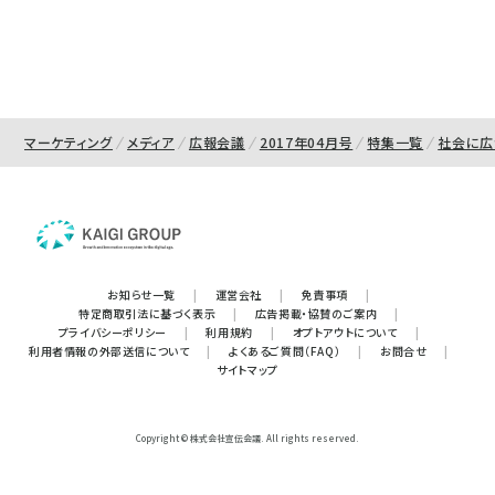
マーケティング
メディア
広報会議
2017年04月号
特集一覧
社会に広
お知らせ一覧
|
運営会社
|
免責事項
|
特定商取引法に基づく表示
|
広告掲載・協賛のご案内
|
プライバシーポリシー
|
利用規約
|
オプトアウトについて
|
利用者情報の外部送信について
|
よくあるご質問（FAQ）
|
お問合せ
|
サイトマップ
Copyright © 株式会社宣伝会議. All rights reserved.