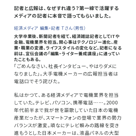
記者と広報は、なぜすれ違う？第一線で活躍する
メディアの記者に本音で語ってもらいました。
経済メディア 編集・記者 Tさん（男性）
大学卒業後、新聞記者を経て、経済雑誌記者としてITや
金融、電機業界を担当。関心事はテクノロジー進化、産
業・職業の変遷、ライフスタイルの変化など。記者になる
前は、宣伝会議の「編集・ライター養成講座」に通ってい
たこともある。
「ごめんなさい、社長インタビュー、やはりダメに
なりました」。大手電機メーカーの広報担当者は
電話口でそう詫びた。
私はかつて、ある経済メディアで電機業界を担当
していた。テレビ、パソコン、携帯電話……。2000
年代前半まで我が世を謳歌していた日本の電機
産業だったが、スマートフォンの登場で業界の勢力
バランスが激変。頑なにテレビ頼みの路線を突き
進もうとした日本メーカーは、液晶パネルの大型