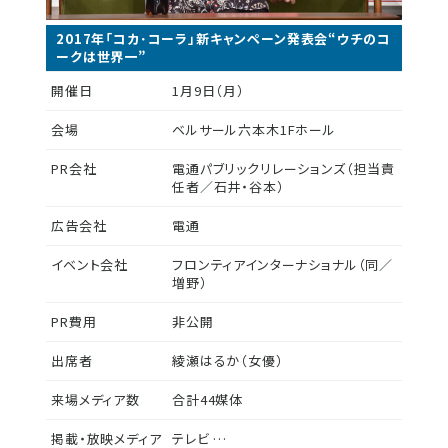
2017年「コカ･コーラ」新キャンペーン発表会“ウチのコ
ークは世界一”
開催日
1月9日（月）
会場
ベルサール六本木1Fホール
PR会社
電通パブリックリレーションズ（担当責
任者／石井・谷本）
広告会社
電通
イベント会社
フロンティアインターナショナル（同／
増野）
PR費用
非公開
出席者
綾瀬はるか（女優）
来場メディア数
合計44媒体
掲載・放映メディア
テレビ …