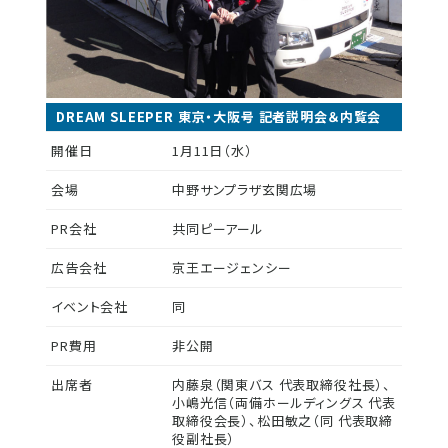
DREAM SLEEPER 東京・大阪号 記者説明会＆内覧会
開催日
1月11日（水）
会場
中野サンプラザ玄関広場
PR会社
共同ピーアール
広告会社
京王エージェンシー
イベント会社
同
PR費用
非公開
出席者
内藤泉（関東バス 代表取締役社長）、
小嶋光信（両備ホールディングス 代表
取締役会長）、松田敏之（同 代表取締
役副社長）