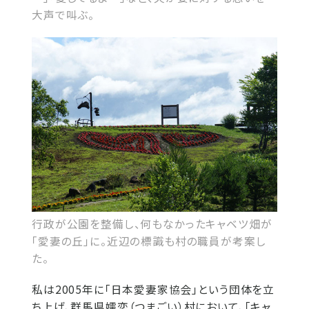
大声で叫ぶ。
行政が公園を整備し、何もなかったキャベツ畑が
「愛妻の丘」に。近辺の標識も村の職員が考案し
た。
私は2005年に「日本愛妻家協会」という団体を立
ち上げ、群馬県嬬恋（つまごい）村において、「キャ