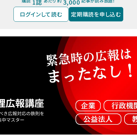
購読
1誌
あたり 約
3,000
記事が読み放題！
ログインして読む
定期購読を申し込む