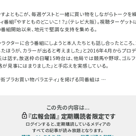
すよともこが、毎週ゲストと一緒に買い物をしながらトークを
ィ番組『やすとものどこいこ！？』（テレビ大阪）。視聴ターゲッ
年の番組開始以来、地元で堅調な支持を集める。
ャラクターに合う番組にしようと本人たちとも話し合ったところ
たほうが、カラーが出ると考えました」と2016年4月からプロ
氏は話す。放送枠の日曜15時台は、他局では競馬や野球、ゴル
略が見事にはまりました」と手応えを実感している。
「街ブラお買い物バラエティ」を掲げる同番組は …
この先の内容は...
『
広報会議
』 定期購読者限定です
ログインすると、定期購読しているメディアの
すべての記事が読み放題となります。