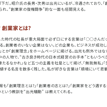
下だ。昭介氏の長男・次男は出光にいるが、冷遇されており、
られ、“創業家の復権闘争”的な一面も垣間見える。
 創業家とは?
た時代の社長が重大局面で必ず口にする言葉は「○○さんだっ
ある。創業者のいない企業はない。どの企業も、ビジネスが成功
志」とか「創業理念」をホームページに掲げる。出光も例外ではな
の人物で、“古き良き時代の日本式経営のお手本”ともいうべき
隷たるなかれ」など五つの主義を社是として掲げ、「無我無私」「
値する名言を数多く残した。私が好きな言葉は「順境にいて悲
報も「創業理念とは?」「創業者の志とは?」「創業家をどう遇する
という教訓を“出光騒動” は教えてくれる。