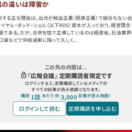
風の違いは障害か
対する主な理由は、出光が純血主義（民族主義）で組合もない会
イヤル・ダッチ・シェル（以下RDS）資本が入っており、経営理念
張である。だが、合併を陰で主導しているのは経産省。石油業界
口減などで供給過剰に陥って久しく...
この先の内容は...
『
広報会議
』 定期購読者限定です
ログインすると、定期購読しているメディアの
すべての記事が読み放題となります。
購読
1誌
あたり 約
3,000
記事が読み放題！
ログインして読む
定期購読を申し込む