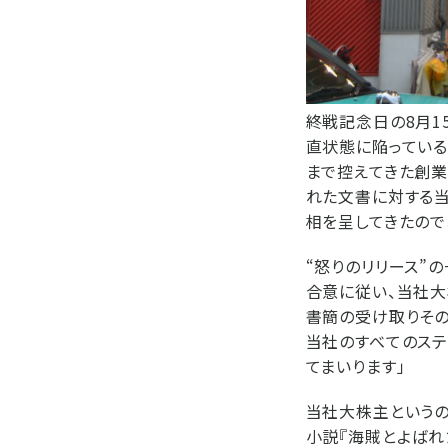
終戦記念日の8月1
直状態に陥っている
まで控えてきた創業
れた文書に対する当
相を呈してきたので
“怒りのリリース”
合意に従い、当社
書簡の受け取りその
当社のすべてのス
てまいります」
当社大株主というの
小説『海賊とよばれ