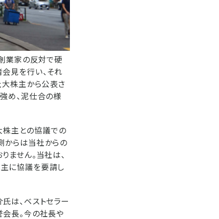
。創業家の反対で硬
者会見を行い、それ
社大株主から公表さ
を強め、泥仕合の様
社大株主との協議での
側からは当社からの
りません。当社は、
株主に協議を要請し
介氏は、ベストセラー
誉会長。今の社長や