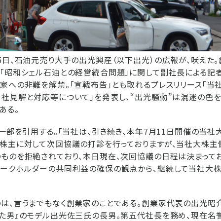
5日、石油元売り大手の出光興産（以下出光）の広報が、吠えた
「昭和シェル石油との経営統合問題」に関して副社長による記
家への非難を解禁。「宣戦布告」とも取れるプレスリリース「当
社見解と対応等について」を発表し、“出光騒動”は混迷の色
ある。
の一部を引用する。「当社は、引き続き、本年7月11日開催の当
大株主に対して次回協議の打診を行っておりますが、当社大株主
ものを拒絶されており、本日現在、次回協議の日程は決まってお
テークホルダーの共同利益の確保の観点から、継続して当社大
は、言うまでもなく創業家のことである。創業家代表の出光昭
た男』のモデル出光佐三氏の長男。第五代社長を務め、現在名