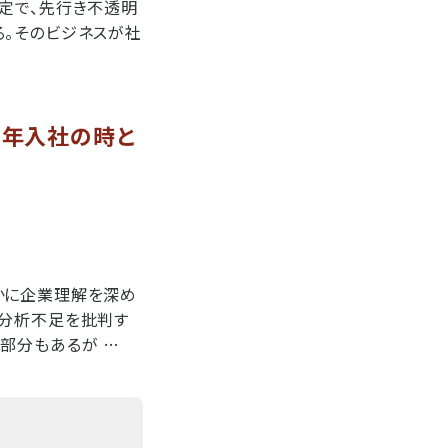
定で、先行き不透明
る。そのビジネスが社
7年入社の時と
かに企業理解を深め
己分析不足を批判す
部分もあるが …