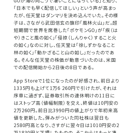
GOが海の向こうで凄いことになっている」と知り、
「日本でも早く配信してほしい」という声が高まっ
たが、任天堂はダンマリを決め込んでいた。その様
子は、さながら武田信玄の旗印「風林火山」だ。超
短期間で世界を席巻した「ポケモンGO」が「疾（は
や）きこと風の如く」「侵掠（しんりゃく）すること火
の如く」なのに対し、任天堂は「徐しずかなること
林の如く」「動かざること山の如し」だったのであ
る。そんな任天堂の株価が動意づいたのは、米国
での配信開始から2日後の8日である。
App Storeで1位になったのが好感され、前日より
1335円も上げて1万6 260円で引けたが、それは
序章に過ぎず、証券取引所の連休明けの11日に
はストップ高（値幅制限）を交え、終値は10円安の
2万260円。前日比3990円の値上がりで年初来高
値を更新した。弾みがついた同社株は翌日も
2580円高となり、さすがに翌々日は1010円安の2
万1830円と下押したものの、そこからはもっと凄