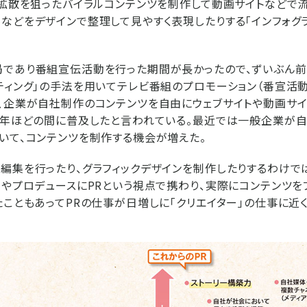
の拡散を狙ったバイラルコンテンツを制作して動画サイトなどで
などをデザインで整理して見やすく表現したりする「インフォグ
局であり番組宣伝活動を行った期間が長かったので、ずいぶん前
ティング」の手法を用いてテレビ番組のプロモーション（番宣活
、企業が自社制作のコンテンツを自由にウェブサイトや動画サ
0年ほどの間に普及したと言われている。最近では一般企業が自
いて、コンテンツを制作する機会が増えた。
編集を行ったり、グラフィックデザインを制作したりするわけで
画やプロデュースにPRという視点で携わり、実際にコンテンツを
たこともあってPRの仕事が日増しに「クリエイター」の仕事に近