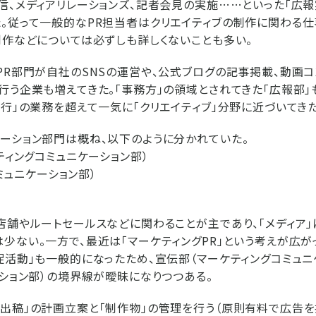
信、メディアリレーションズ、記者会見の実施……といった「広報
。従って一般的なPR担当者はクリエイティブの制作に関わる仕
制作などについては必ずしも詳しくないことも多い。
PR部門が自社のSNSの運営や、公式ブログの記事掲載、動画
行う企業も増えてきた。「事務方」の領域とされてきた「広報部」
進行」の業務を超えて一気に「クリエイティブ」分野に近づいてき
ーション部門は概ね、以下のように分かれていた。
ティングコミュニケーション部）
コミュニケーション部）
）
店舗やルートセールスなどに関わることが主であり、「メディア
少ない。一方で、最近は「マーケティングPR」という考えが広がっ
促活動」も一般的になったため、宣伝部（マーケティングコミュニ
ーション部）の境界線が曖昧になりつつある。
出稿」の計画立案と「制作物」の管理を行う（原則有料で広告を