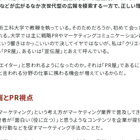
グなどが広がるなか次世代型の広報を模索する一方で、正しい
芸術工科大学で教鞭を執っている。そのためだろうか、初めて会っ
れる。大学では主に戦略PRやマーケティングコミュニケーショ
」という響きはかっこいいので決してイヤではないが、私は「クリエ
「PR屋」、あるいは「宣伝屋」とあえて呼んでいる。
リエイター」と思われるようになったのか。それは「PR屋」である
」と言われる分野の仕事に携わる機会が増えているからだ。
画とPR視点
マーケティング」という考え方がマーケティング業界で普及してき
費者が「面白い（役に立つ）」と思うようなコンテンツを企業が提
費行動などを促すマーケティング手法のことだ。