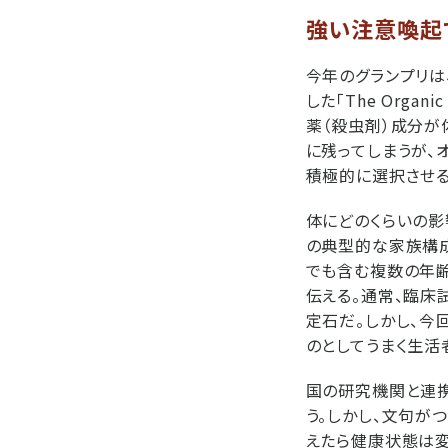
強い注意喚起
今年のグランプリは
した「The Org
薬（殺虫剤）成分が
に残ってしまうが、
積極的に選択させる
体にどのくらいの影
の典型的な家族構
でも含む複数の年
伝える。通常、臨床
定石だ。しかし、今
のとしてうまく生活
国の研究機関と連
う。しかし、文句が
えたら健康状態は変