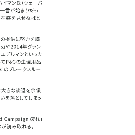
ハイマン氏（ウェーバ
の一言が始まりだっ
存在感を見せねばと
策の提供に努力を続
es」や2014年グラン
クやエデルマンといった
してP&Gの生理用品
とってのブレークスルー
つと大きな後退を余儀
勢いを落としてしまっ
 Campaign 疲れ」
じが読み取れる。