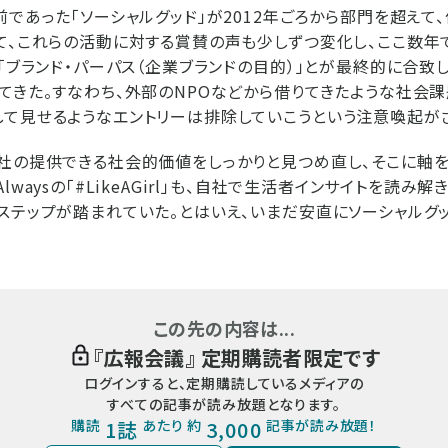
前であった「ソーシャルグッド」が2012年ごろから部門を超えて
て、これらの活動に対する賞賛の声も少しずつ変化し、ここ数年で
と「ブランド・パーパス（企業ブランドの目的）」とが最終的に合致
てきた。すなわち、外部のNPOなどから借りてきたような社会課
て見せるようなエントリーは排除していこうという注意喚起が
社の提供できる社会的価値をしっかりと見つめ直し、そこに軸
lwaysの「#LikeAGirl」も、自社で生活者インサイトを読み
ステップが踏まれていた。とはいえ、いまだ安直にソーシャルグ
この先の内容は...
『
広報会議
』 定期購読者限定です
ログインすると、定期購読しているメディアの
すべての記事が読み放題となります。
購読
1誌
あたり 約
3,000
記事が読み放題！