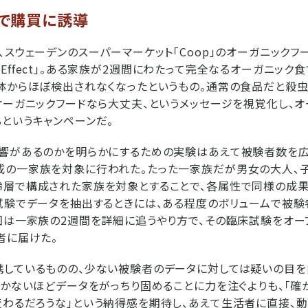
で購買に誘導
、スウェーデンのスーパーマーケット「Coop」のオーガニックフ
anic Effect」。ある家族が2週間にわたって完全なるオーガニッ
体からほぼ検出されなくなったというもの。通常の食品だと殺
オーガニックフードなら大丈夫、というメッセージを視覚化し、オ
というキャンペーンだ。
響があるのかを明らかにするための実験はあえて被験者数を広
成の一家族を対象に行われた。たった一家族だが男女の大人、子
齢層で構成された家族を対象とすることで、各属性で同様の成
試験でデータを抽出するときには、ある程度のボリュームで被
回は一家族の2週間を詳細に追うやり方で、その臨床試験をオ
者に届けた。
携しているものの、少ない被験者のデータに対しては疑いの目を
つかないほどデータをがっちり固めることに力を注ぐよりも、「確
わるだろうな」という納得感を期待し、あえて生活者に直接、