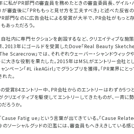
2年に私がPR部門の審査員を務めたときの審査委員長、ゲイル・
ク）が審査後に「PRももっと見せ方を工夫すべき」と述べた反省
PR部門なのに広告会社による受賞が大半で、PR会社がもっと
もあっただろう。
は自社内に専門セクションを創設するなど、クリエイティブな施
2013年にゴールドを受賞したDove「Real Beauty Sketch
「The Scarecrow」では、それぞれウェーバー・シャンドウィッ
ーに大きな役割を果たした。2015年はMSLがエントリー会社と
キャンペーン「#L ikeAGirl」でグランプリを獲得。「PR業界に
された。
門の受賞84エントリー中、PR会社からのエントリーはわずか5
Rがクリエイティブを駆使してエントリーしてきたものが、一斉に
だろうか。
use Fatig ue」という言葉が出てきている。「Cause Related
今のソーシャルグッドの氾濫には、審査員もへきえきしている感