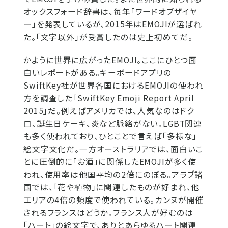
オックスフォード辞書は、毎年「ワードオブザイヤ
ー」を発表しているが、2015年はEMOJIが選ばれ
た。「文字以外」が受賞したのは史上初めてだ。
かように世界に広がったEMOJI。ここにひとつ面
白いレポートがある。キーボードアプリの
SwiftKey社が世界各国におけるEMOJIの使われ
方を調査した「SwiftKey Emoji Report April
2015」だ。例えばアメリカでは、人気なのはドク
ロ、誕生日ケーキ、炎など脈絡がない。LGBT関連
も多く使われており、ひとことで言えば「多様な」
絵文字文化だ。一方オーストラリアでは、面白いこ
とに圧倒的に「お酒」に関係したEMOJIが多く使
われ、使用率は他国平均の2倍にのぼる。アラブ諸
国では、「花や植物」に関連したものが好まれ、他
エリアの4倍の頻度で使われている。カンヌが開催
されるフランスはどうか。フランス人が好むのは
「ハート」の絵文字で、ありとあらゆるハート関連