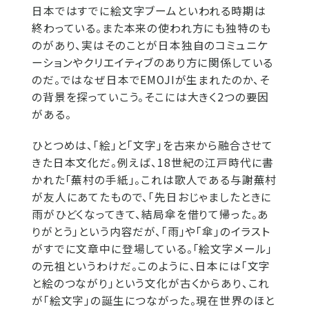
日本ではすでに絵文字ブームといわれる時期は
終わっている。また本来の使われ方にも独特のも
のがあり、実はそのことが日本独自のコミュニケ
ーションやクリエイティブのあり方に関係している
のだ。ではなぜ日本でEMOJIが生まれたのか、そ
の背景を探っていこう。そこには大きく2つの要因
がある。
ひとつめは、「絵」と「文字」を古来から融合させて
きた日本文化だ。例えば、18世紀の江戸時代に書
かれた「蕪村の手紙」。これは歌人である与謝蕪村
が友人にあてたもので、「先日おじゃましたときに
雨がひどくなってきて、結局傘を借りて帰った。あ
りがとう」という内容だが、「雨」や「傘」のイラスト
がすでに文章中に登場している。「絵文字メール」
の元祖というわけだ。このように、日本には「文字
と絵のつながり」という文化が古くからあり、これ
が「絵文字」の誕生につながった。現在世界のほと