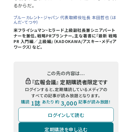
るからだ。
​ブルーカレント・ジャパン​ 代表取締役社長 本田哲也（ほ
んだ・てつや）
米フライシュマン・ヒラード上級副社長兼シニアパート
ナーを兼任。戦略PRプランナー。主な著書に『最新 戦略
PR 入門編／上級編』（KADOKAWA/アスキー・メディア
ワークス）など。
この先の内容は...
『
広報会議
』 定期購読者限定です
ログインすると、定期購読しているメディアの
すべての記事が読み放題となります。
購読
1誌
あたり 約
3,000
記事が読み放題！
ログインして読む
定期購読を申し込む