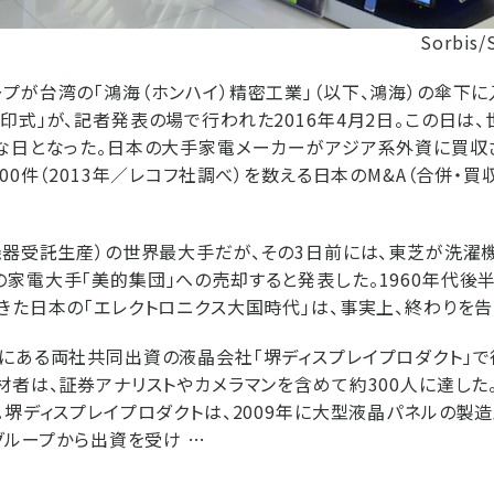
Sorbis/
プが台湾の「鴻海（ホンハイ）精密工業」（以下、鴻海）の傘下に
印式」が、記者発表の場で行われた2016年4月2日。この日は
な日となった。日本の大手家電メーカーがアジア系外資に買収
00件（2013年／レコフ社調べ）を数える日本のM&A（合併・
機器受託生産）の世界最大手だが、その3日前には、東芝が洗濯
家電大手「美的集団」への売却すると発表した。1960年代後
きた日本の「エレクトロニクス大国時代」は、事実上、終わりを告
にある両社共同出資の液晶会社「堺ディスプレイプロダクト」で
材者は、証券アナリストやカメラマンを含めて約300人に達した
。堺ディスプレイプロダクトは、2009年に大型液晶パネルの製
海グループから出資を受け …