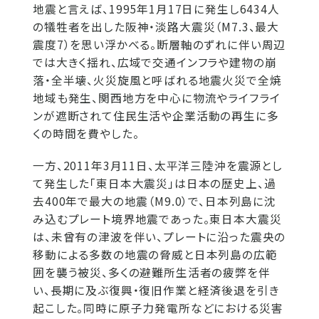
地震と言えば、1995年1月17日に発生し6434人
の犠牲者を出した阪神・淡路大震災（M7.3、最大
震度7）を思い浮かべる。断層軸のずれに伴い周辺
では大きく揺れ、広域で交通インフラや建物の崩
落・全半壊、火災旋風と呼ばれる地震火災で全焼
地域も発生、関西地方を中心に物流やライフライ
ンが遮断されて住民生活や企業活動の再生に多
くの時間を費やした。
一方、2011年3月11日、太平洋三陸沖を震源とし
て発生した「東日本大震災」は日本の歴史上、過
去400年で最大の地震（M9.0）で、日本列島に沈
み込むプレート境界地震であった。東日本大震災
は、未曾有の津波を伴い、プレートに沿った震央の
移動による多数の地震の脅威と日本列島の広範
囲を襲う被災、多くの避難所生活者の疲弊を伴
い、長期に及ぶ復興・復旧作業と経済後退を引き
起こした。同時に原子力発電所などにおける災害