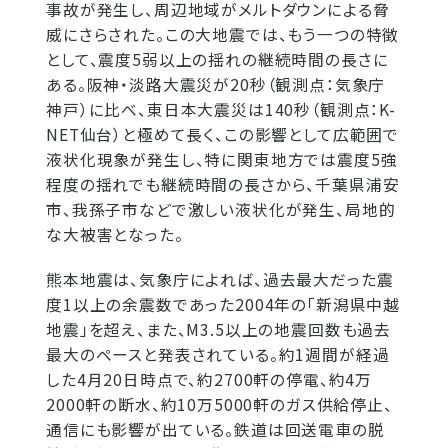
事故が発生し、周辺地域がメルトダウンによる脅
威にさらされた。この大地震では、もう一つの特徴
として、震度5弱以上の揺れの継続時間の長さに
ある。阪神・淡路大震災が20秒（観測点：気象庁
神戸）に比べ、東日本大震災は140秒（観測点：K-
NET仙台）と極めて長く、この影響として広範囲で
液状化現象が発生し、特に関東地方では震度5強
程度の揺れでも継続時間の長さから、千葉県浦安
市、我孫子市などで激しい液状化が発生、局地的
な大被害となった。
熊本地震は、気象庁によれば、過去最大だった震
度1以上の余震数であった2004年の「新潟県中越
地震」を超え、また、M3.5以上の地震回数も過去
最大のペースと発表されている。約1週間が経過
した4月20日時点で、約2700軒の停電、約4万
2000軒の断水、約10万5000軒のガス供給停止、
通信にも影響が出ている。鉄道は回送電車の脱