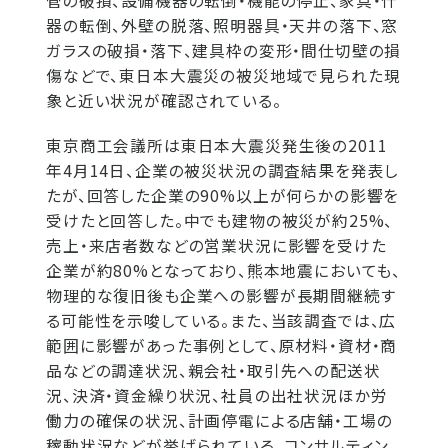
管の破損、設備機器の転倒・機能の停止、家具・什
器の転倒、外壁の脱落、照明器具・天井の落下、窓
ガラスの破損・落下、建具枠の変形・間仕切壁の損
傷などで、東日本大震災の被災地域で見られた現
象と近い状況が確認されている。
東京商工会議所は東日本大震災発生後の2011
年4月14日、企業の被災状況の調査結果を発表し
たが、回答した企業の90%以上が何らかの影響を
受けたと回答した。中でも建物の被災が約25%、
売上・来店者数などの営業状況に影響を受けた
企業が約80%となっており、熊本地震においても、
物理的な復旧後も企業への影響が長期間継続す
る可能性を示唆している。また、当該調査では、広
範囲に影響があった事例として、原材料・資材・商
品などの調達状況、親会社・取引先への配送状
況、決済・資金繰り状況、社員の出社状況ほか労
働力の確保の状況、計画停電による店舗・工場の
稼動状況などが挙げられている。コンサルティン