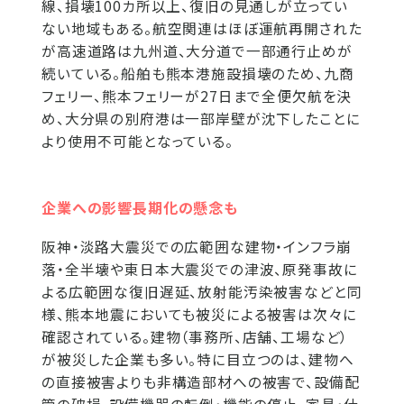
線、損壊100カ所以上、復旧の見通しが立ってい
ない地域もある。航空関連はほぼ運航再開された
が高速道路は九州道、大分道で一部通行止めが
続いている。船舶も熊本港施設損壊のため、九商
フェリー、熊本フェリーが27日まで全便欠航を決
め、大分県の別府港は一部岸壁が沈下したことに
より使用不可能となっている。
企業への影響長期化の懸念も
阪神・淡路大震災での広範囲な建物・インフラ崩
落・全半壊や東日本大震災での津波、原発事故に
よる広範囲な復旧遅延、放射能汚染被害などと同
様、熊本地震においても被災による被害は次々に
確認されている。建物（事務所、店舗、工場など）
が被災した企業も多い。特に目立つのは、建物へ
の直接被害よりも非構造部材への被害で、設備配