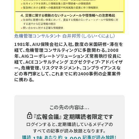
危機管理コンサルタント 白井邦芳（しらい・くによし）
1981年、AIU保険会社に入社。数度の米国研修・滞在を
経て、危機管理コンサルティングに多数関わる。2008
年、AIGコーポレートソリューションズ常務執行役員に
経て、ACEコンサルティング エグゼクティブ・アドバイザ
ー。危機管理、リスクマネジメント、コンプライアンスな
どの専門家として、これまでに約2400事例の企業案件
に携わる。
この先の内容は...
『
広報会議
』 定期購読者限定です
ログインすると、定期購読しているメディアの
すべての記事が読み放題となります。
購読
1誌
あたり 約
3,000
記事が読み放題！