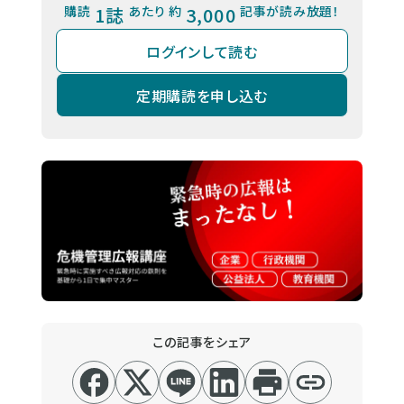
購読
1誌
あたり 約
3,000
記事が読み放題！
ログインして読む
定期購読を申し込む
この記事をシェア