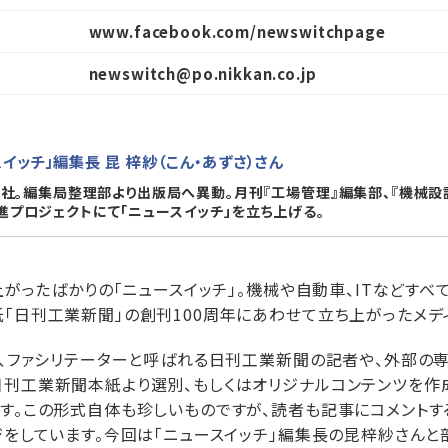
www.facebook.com/newswitchpage
newswitch@po.nikkan.co.jp
イッチ」編集長 昆 梓紗（こん・あずさ）さん
年入社。編集局整理部より出版局へ異動。月刊『工場管理』編集部、『機械設
進プロジェクトにて「ニュースイッチ」を立ち上げる。
ち上がったばかりの「ニュースイッチ」。機械や自動車、ITなどすべ
「日刊工業新聞」の創刊100周年にあわせて立ち上がったメデ
は、ファシリテーターと呼ばれる日刊工業新聞の記者や、外部の
刊工業新聞本紙より選別、もしくはオリジナルコンテンツを作
す。この形式自体も珍しいものですが、読者も記事にコメントす
ジをしています。今回は「ニュースイッチ」編集長の昆梓紗さん