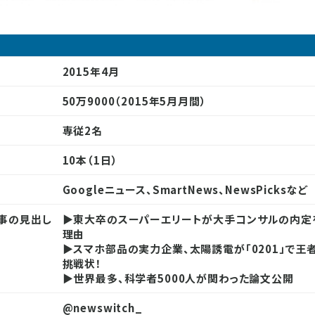
2015年4月
50万9000（2015年5月月間）
専従2名
10本（1日）
Googleニュース、SmartNews、NewsPicksなど
事の見出し
▶東大卒のスーパーエリートが大手コンサルの内定
理由
▶スマホ部品の実力企業、太陽誘電が「0201」で王
挑戦状！
▶世界最多、科学者5000人が関わった論文公開
@newswitch_