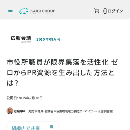
ログイン
2015年08月号
市役所職員が限界集落を活性化 ゼ
ロからPR資源を生み出した方法と
は？
公開日:2015年7月16日
高野誠鮮
（地方公務員・総務省大臣委嘱地域力創造アドバイザー・日蓮宗僧侶）
組織内で共有