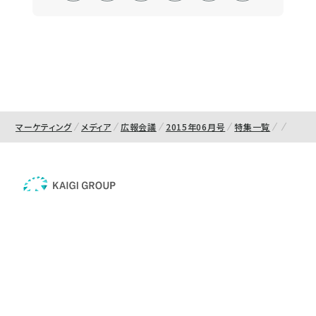
マーケティング
メディア
広報会議
2015年06月号
特集一覧
お知らせ一覧
|
運営会社
|
免責事項
|
特定商取引法に基づく表示
|
広告掲載・協賛のご案内
|
プライバシーポリシー
|
利用規約
|
オプトアウトについて
|
利用者情報の外部送信について
|
よくあるご質問（FAQ）
|
お問合せ
|
サイトマップ
Copyright © 株式会社宣伝会議. All rights reserved.