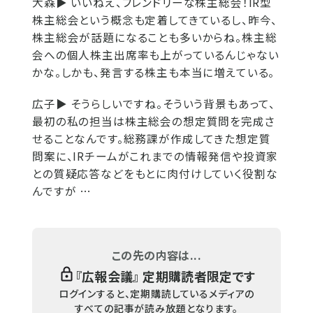
大森▶
いいねえ、フレンドリーな株主総会！IR型
株主総会という概念も定着してきているし、昨今、
株主総会が話題になることも多いからね。株主総
会への個人株主出席率も上がっているんじゃない
かな。しかも、発言する株主も本当に増えている。
広子▶
そうらしいですね。そういう背景もあって、
最初の私の担当は株主総会の想定質問を完成さ
せることなんです。総務課が作成してきた想定質
問案に、IRチームがこれまでの情報発信や投資家
との質疑応答などをもとに肉付けしていく役割な
んですが …
この先の内容は...
『
広報会議
』 定期購読者限定です
ログインすると、定期購読しているメディアの
すべての記事が読み放題となります。