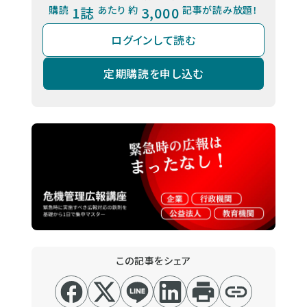
購読
1誌
あたり 約
3,000
記事が読み放題！
ログインして読む
定期購読を申し込む
この記事をシェア