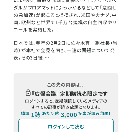
による死亡事故を発端に問題が浮上。アクセルペ
ダルがフロアマットに引っかかるなどして「意図せ
ぬ急加速」が起こると指摘され、米国やカナダ、中
国、欧州など世界で1千万台規模の自主回収やリ
コールを実施した。
日本では、翌年の2月2日に佐々木真一副社長（当
時）が本社で会見を開き、一連の問題について発
表。その3日後 …
この先の内容は...
『
広報会議
』 定期購読者限定です
ログインすると、定期購読しているメディアの
すべての記事が読み放題となります。
購読
1誌
あたり 約
3,000
記事が読み放題！
ログインして読む